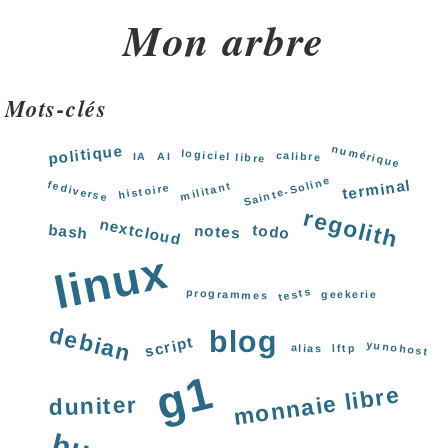
Mon arbre
Mots-clés
numérique
politique
logiciel libre
calibre
IA
AI
Sainte-Soline
terminal
fediverse
militant
histoire
regolith
nextcloud
bash
todo
notes
linux
tests
programmes
geekerie
debian
blog
script
yunohost
alias
lftp
g1
monnaie libre
duniter