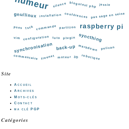
humeur
blogotext php
silence
jessie
gnu/linux
pas sage en seine
conférences
installation
raspberry pi
commande
fsck
pses
partition
syncthing
configuration
vim
plugin
tuto
synchronisation
markdown
back-up
pelican
robotique
commentaire
freenet
moteur
3D
Site
Accueil
Archives
Mots-clés
Contact
ma clé PGP
Catégories